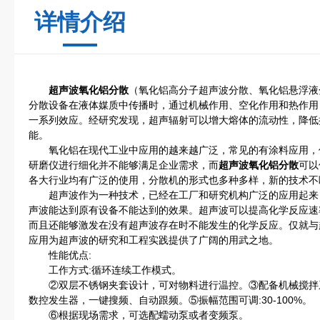
详情介绍
超声波氧化铝分散
（氧化铝高分子超声波分散、氧化铝悬浮液
分散设备在液体媒质中传播时，通过机械作用、空化作用和热作用
一系列效应。经研究发现，超声辐射可以增大熔体的流动性，降低
能。
氧化铝在现代工业中应用的越来越广泛，常见的有涂料应用，
研磨仪进行细化并不能够满足企业需求，而
超声波氧化铝分散
可以
各大行业均有广泛的使用，分散机的形式也多种多样，新的技术不
超声波作为一种技术，已经在工厂和研究机构广泛的应用起来
声波能达到原有设备不能达到的效果。超声波可以提高化学反应速
而且还能够激发在没有超声波存在时不能发生的化学反应。仅就与
应用为超声波的研究和工程实践提供了广阔的用武之地。
性能优点:
工作方式:循环连续工作模式。
②双层不锈钢夹套设计，可对物料进行温控。③配备机械搅拌
数控发生器，一键搜频、自动跟频。⑤振幅范围可调:30-100%。
⑥根据现场需求，可选配蠕动泵或者变频泵。